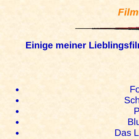
Film
Einige meiner Lieblingsfil
F
Sch
P
Bl
Das L