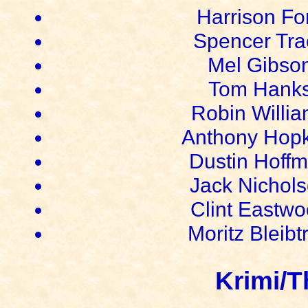
Harrison Fo
Spencer Tra
Mel Gibso
Tom Hank
Robin Willi
Anthony Hopk
Dustin Hoff
Jack Nichol
Clint Eastw
Moritz Bleibt
Krimi/Th