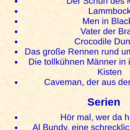
Der Schuh des 
Lammboc
Men in Black
Vater der Br
Crocodile Du
Das große Rennen rund um
Die tollkühnen Männer in 
Kisten
Caveman, der aus de
Serien
Hör mal, wer da 
Al Bundy, eine schrecklic