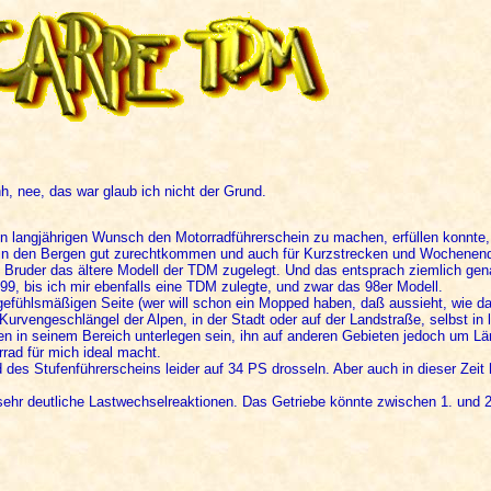
hh, nee, das war glaub ich nicht der Grund.
n langjährigen Wunsch den Motorradführerschein zu machen, erfüllen konnt
n, in den Bergen gut zurechtkommen und auch für Kurzstrecken und Wochenend
n Bruder das ältere Modell der TDM zugelegt. Und das entsprach ziemlich ge
999, bis ich mir ebenfalls eine TDM zulegte, und zwar das 98er Modell.
 gefühlsmäßigen Seite (wer will schon ein Mopped haben, daß aussieht, wie d
urvengeschlängel der Alpen, in der Stadt oder auf der Landstraße, selbst in
en in seinem Bereich unterlegen sein, ihn auf anderen Gebieten jedoch um L
rrad für mich ideal macht.
 des Stufenführerscheins leider auf 34 PS drosseln. Aber auch in dieser Zeit 
 sehr deutliche Lastwechselreaktionen. Das Getriebe könnte zwischen 1. und 