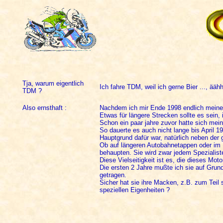
Tja, warum eigentlich
Ich fahre TDM, weil ich gerne Bier ..., ääh
TDM ?
Also ernsthaft :
Nachdem ich mir Ende 1998 endlich meine
Etwas für längere Strecken sollte es sei
Schon ein paar jahre zuvor hatte sich mei
So dauerte es auch nicht lange bis April 1
Hauptgrund dafür war, natürlich neben der
Ob auf längeren Autobahnetappen oder im K
behaupten. Sie wird zwar jedem Spezialist
Diese Vielseitigkeit ist es, die dieses Moto
Die ersten 2 Jahre mußte ich sie auf Grund
getragen.
Sicher hat sie ihre Macken, z.B. zum Teil
speziellen Eigenheiten ?